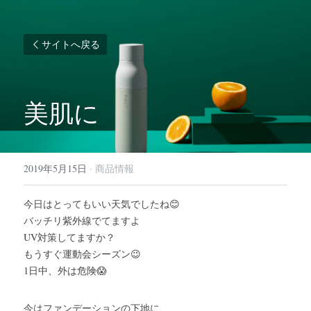
サイトへ戻る
美肌に
2019年5月15日
·
商品情報
今日はとってもいい天気でしたね😊
バッチリ紫外線でてますよ
UV対策してますか？
もうすぐ運動会シーズン😉
1日中、外は危険😱
今はファンデーションの下地に