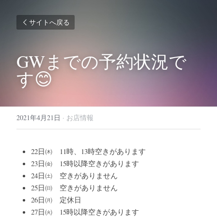
サイトへ戻る
GWまでの予約状況で
す😊
2021年4月21日
·
お店情報
22日㈭　11時、13時空きがあります
23日㈮　15時以降空きがあります
24日㈯　空きがありません
25日㈰　空きがありません
26日㈪　定休日
27日㈫　15時以降空きがあります