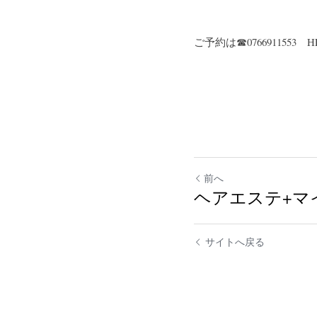
ご予約は☎07669115
前へ
ヘアエステ+マ
サイトへ戻る