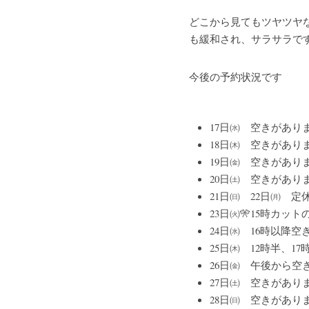
どこから見てもツヤツヤ
も緩和され、サラサラで
今後の予約状況です
17日㈬　空きがあり
18日㈭　空きがあり
19日㈮　空きがあり
20日㈯　空きがあり
21日㈰　22日㈪　定
23日㈫🎌15時カット
24日㈬　16時以降
25日㈭　12時半、1
26日㈮　午後から空
27日㈯　空きがあり
28日㈰　空きがあり