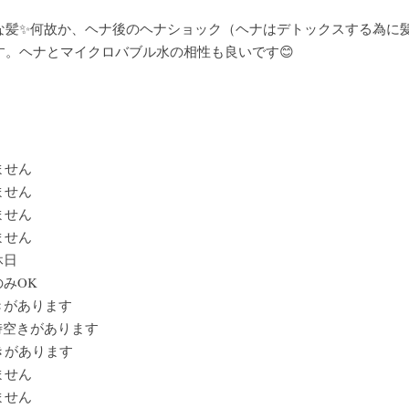
な髪✨何故か、ヘナ後のヘナショック（ヘナはデトックスする為に
す。ヘナとマイクロバブル水の相性も良いです😊
ません
ません
ません
ません
休日
のみOK
空きがあります
7時空きがあります
きがあります
ません
ません