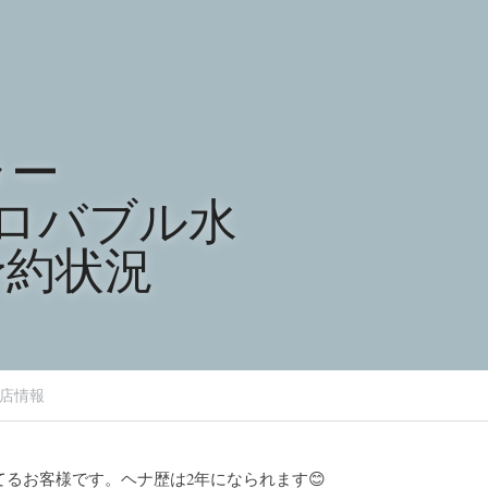
ラー
クロバブル水
予約状況
店情報
るお客様です。ヘナ歴は2年になられます😊