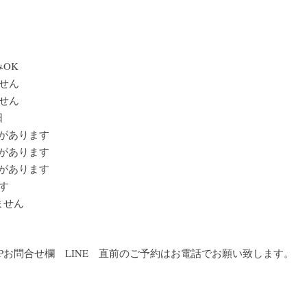
みOK
せん
せん
日
きがあります
きがあります
きがあります
す
ません
53　HPお問合せ欄　LINE　直前のご予約はお電話でお願い致します。