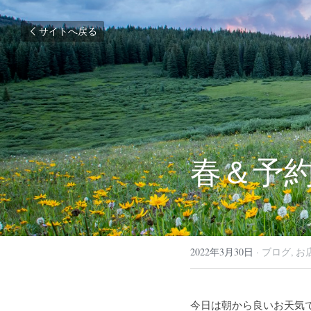
サイトへ戻る
春＆予
2022年3月30日
·
ブログ,
お
今日は朝から良いお天気で