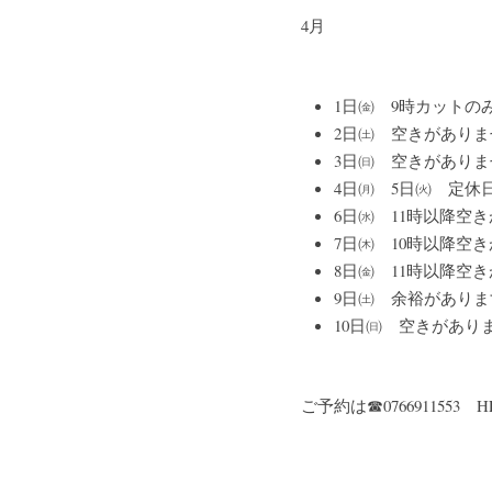
4月
1日㈮　9時カットの
2日㈯　空きがありま
3日㈰　空きがありま
4日㈪　5日㈫　定休
6日㈬　11時以降空
7日㈭　10時以降空
8日㈮　11時以降空
9日㈯　余裕がありま
10日㈰　空きがあり
ご予約は☎07669115