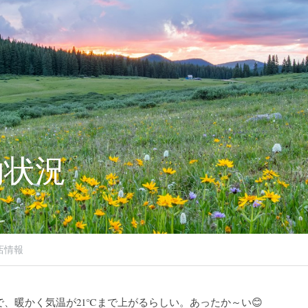
約状況
店情報
、暖かく気温が21℃まで上がるらしい。あったか～い😊