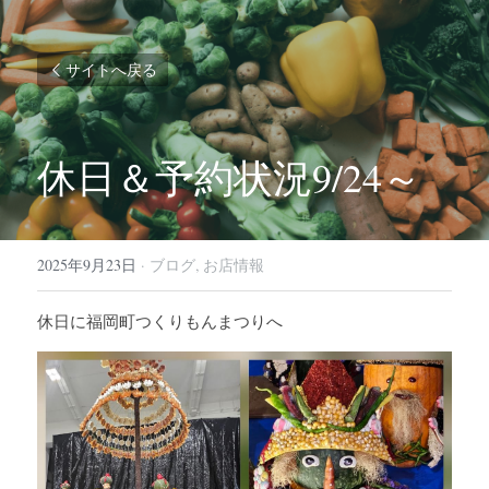
サイトへ戻る
休日＆予約状況9/24～
2025年9月23日
·
ブログ,
お店情報
休日に福岡町つくりもんまつりへ