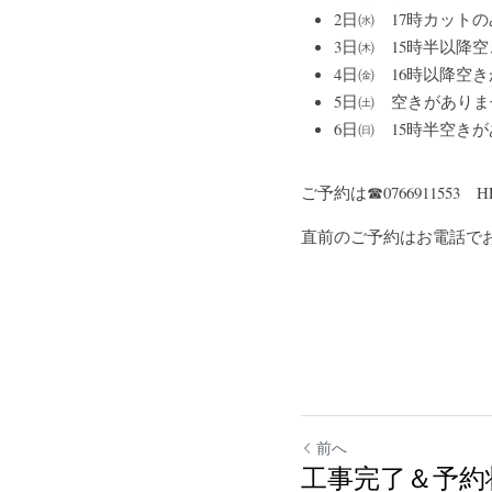
2日㈬　17時カットの
3日㈭　15時半以降
4日㈮　16時以降空
5日㈯　空きがありま
6日㈰　15時半空き
ご予約は☎076691155
直前のご予約はお電話で
前へ
工事完了＆予約