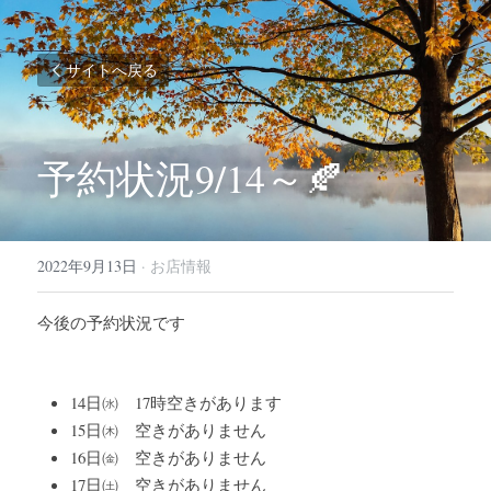
サイトへ戻る
予約状況9/14～🍂
2022年9月13日
·
お店情報
今後の予約状況です
14日㈬　17時空きがあります
15日㈭　空きがありません
16日㈮　空きがありません
17日㈯　空きがありません