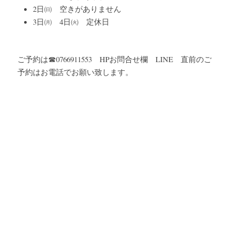
2日㈰　空きがありません
3日㈪　4日㈫　定休日
ご予約は☎0766911553　HPお問合せ欄　LINE　直前のご
予約はお電話でお願い致します。