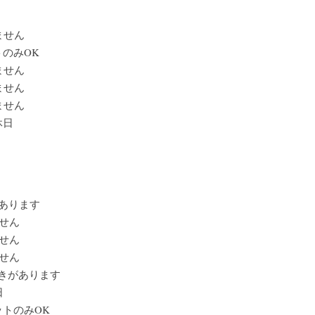
ません
トのみOK
ません
ません
ません
休日
があります
せん
せん
せん
空きがあります
日
ットのみOK