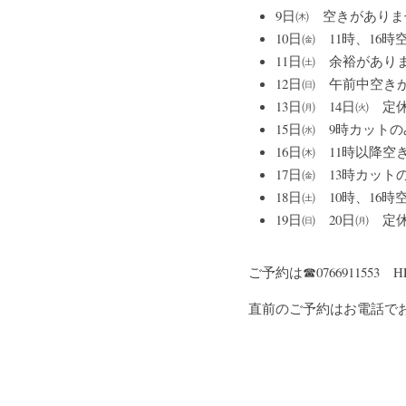
9日㈭　空きがありま
10日㈮　11時、16
11日㈯　余裕があり
12日㈰　午前中空き
13日㈪　14日㈫　定
15日㈬　9時カットの
16日㈭　11時以降
17日㈮　13時カット
18日㈯　10時、16
19日㈰　20日㈪　定
ご予約は☎076691155
直前のご予約はお電話で