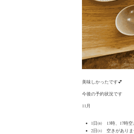
美味しかったです💕
今後の予約状況です
11月
1日㈮　13時、17時
2日㈯　空きがありま