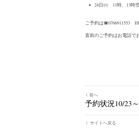
24日㈰　11時、13
ご予約は☎076691155
直前のご予約はお電話で
前へ
予約状況10/23
サイトへ戻る