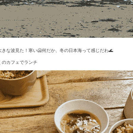
きな波見た！寒い🥶何だか、冬の日本海って感じだわ🌊
くのカフェでランチ