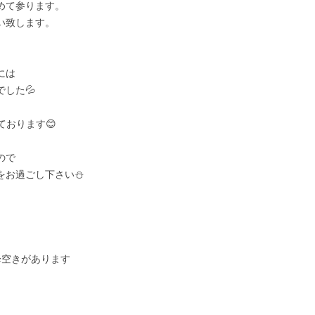
めて参ります。
い致します。
には
した💦
ております😊
ので
をお過ごし下さい⛄
降空きがあります