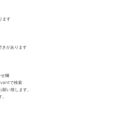
ります
降空きがあります
せ欄
antで検索
お願い致します。
す。