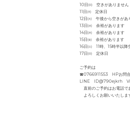
10日㈰　空きがありません
11日㈪　定休日
12日㈫　午後から空きがあ
13日㈬　余裕があります
14日㈭　余裕があります
15日㈮　余裕があります
16日㈯　11時、15時半以
17日㈰　定休日
ご予約は
☎0766911553　HPお問合
LINE　ID@790ejkrh　Viv
　直前のご予約はお電話で
　よろしくお願いいたしま