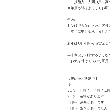
　　技術力・人間力共に高
来年度も皆様よろしくお願
年内に
お受けできなかったお客様
　本当に申し訳ありませんで
新年は1月6日㈬から営業し
年末寒波が到来するような
　お気を付けて良いお正月
今後の予約状況です
1月
6日㈬　11時半、14時半以
7日㈭　余裕があります
8日㈮　余裕があります
9日㈯　空きがありません